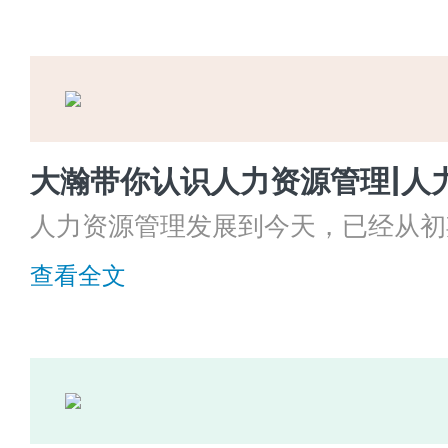
本期大瀚为大家带来HR口中老生常
大模块，本文借用类比的形式帮助大
大瀚带你认识人力资源管理|人
人力资源管理发展到今天，已经从初
段，发展到现在的战略性人力资源管
查看全文
源管理到底是如何走过这段历程？以
随大瀚的脚步“一探究竟”。