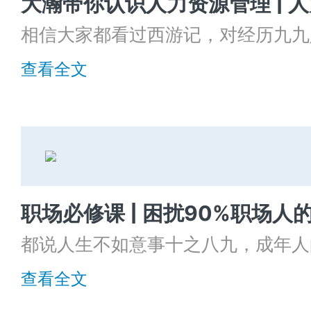
相信大家都看过西游记，对经历九九
师徒印象深刻。
查看全文
今天就以唐僧和孙悟空为例，从招聘
如何“招聘”孙悟空的？
都说人生不如意事十之八九，成年人
字，常被以“人在江湖，身不由己”
查看全文
溃，习惯性自愈，早已是常态。
根据智联招聘联合微医大数据平台发布