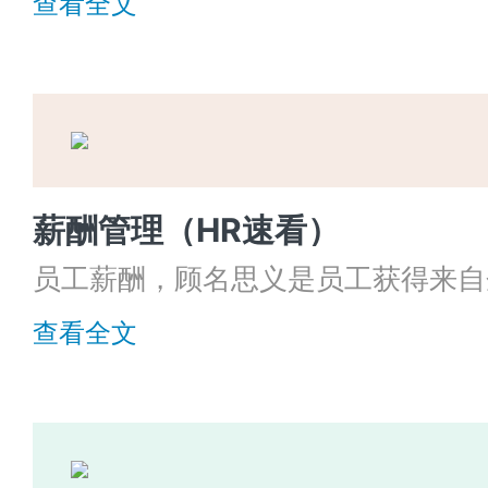
查看全文
在一定的管理风险，也会对接下来进
便，情况严重的可能还会影响公司的
薪酬管理（HR速看）
员工薪酬，顾名思义是员工获得来自
的劳动报酬，包括资金或是其他形式
查看全文