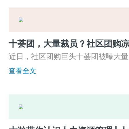
近日，社区团购巨头十荟团被曝大量
8月21日，十荟团创始人陈郢向内
查看全文
《聚焦用户长期价值的一次自我革新
较低的业务区域，将进行大刀阔斧的
业务将与阿里巴巴MMC（社区电商