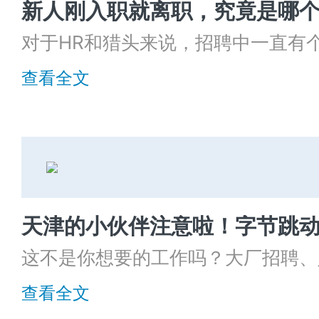
新人刚入职就离职，究竟是哪
展，但历尽辛苦的成果却缺乏可操作
对于HR和猎头来说，招聘中一直有
地?
是经过层层筛选招到了合适的候选人
查看全文
利，正准备长嘘一口气时，结果候选
思，我明天不来了。”亦或是新人马
了。
这不是你想要的工作吗？大厂招聘、
写字楼，还有下午茶各种甜点等你来
查看全文