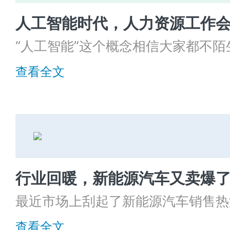
人工智能时代，人力资源工作
“人工智能”这个概念相信大家都不
进化，也早已与我们的生活息息相关
查看全文
如今，人工智能逐渐走入职业领域，
的便利。但也给我们带来了焦虑，自
自动化也导致数以百万的银行出纳员
既然人工智能如此强大，那HR的工
办员、航空前台服务员和制造业工人
源工作又会发生什么变化呢？
行业回暖，新能源汽车又卖爆
最近市场上刮起了新能源汽车销售热
大涨，销量提升，也让外界对新能源
查看全文