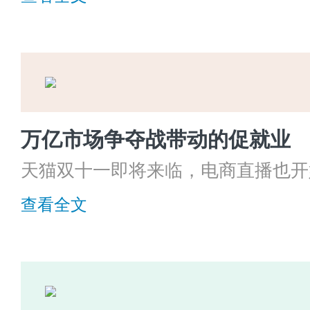
度。
万亿市场争夺战带动的促就业
天猫双十一即将来临，电商直播也开
络红人也都提前发发布了新品预售，
查看全文
关注的莫过于网红主播薇娅、李佳琦