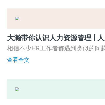
力报告》。报告显示：93.4%的白
于职场，还有78.9%的白领认为自己
可见，处理好负情绪，保持情绪稳定
白领感到迷茫。
课。
相信不少HR工作者都遇到类似的问
1.领导层想要人力资源规划，但却
查看全文
么?具体到什么程度?
2.人力资源部门作为职能部门，除
外，更重要的是承担着激励员工，推
在规划中似乎全部都是事务性工作，
3. 人力资源规划缺乏可操作性，一
辛苦规划的来年工作看似价值重大，