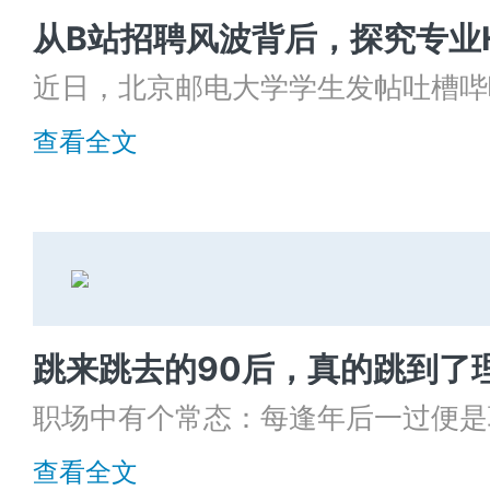
近日，北京邮电大学学生发帖吐槽哔
校招面试时炫耀资产，还称“北邮人眼
查看全文
是清北或者QS前三学生”等言辞，
之间话题冲上各大平台热搜，疯狂被
跳来跳去的90后，真的跳到了
职场中有个常态：每逢年后一过便是
一到“金三银四”的“跳槽季”，无一
查看全文