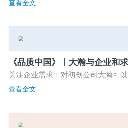
查看全文
《大国匠心·企业家精神》节目邀请
限公司董事长康兵先生畅谈他对人才
关注企业需求：对初创公司大瀚可以
务，解放企业，使企业能够更好聚焦
查看全文
展。对小型企业，大瀚提供外包服务
时性工作交给大瀚负责，可以减少企
性；