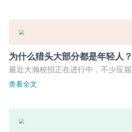
起来，出现一部分人观望，一部分人
人“骑驴找马”的局面，甚至连那些
迟未动坑的人也会更加疯狂的“吐槽”
信大家也听多了，无非都是引用着马
跳槽，要么钱给的少，要么受了委屈
乐，少有快乐就失去了兴趣，失去了
最近大瀚校招正在进行中，不少应届
感，没有归属感员工怎么能待得长久
业到底怎么样？为什么去猎头公司面
查看全文
普遍都是年轻人，很疑惑老猎头都去
发展前景吗？