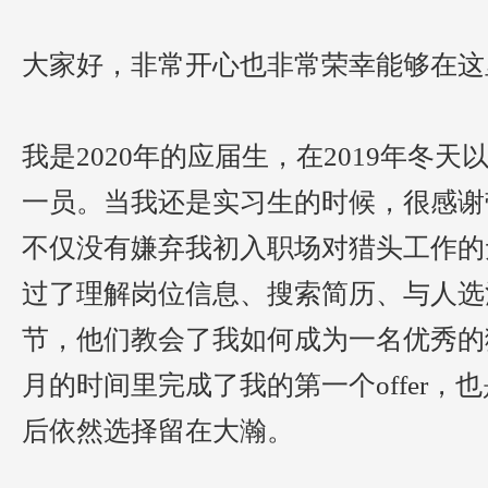
大家好，
非常开心也非常荣幸能够在这
我是
2020年的应届生，在2019年冬
一员
。当我还是
实习生的时候
，
很
感谢
不仅没有嫌弃
我
初入职场
对猎头工作的
过了
理解岗位信息、搜索简历
、
与人选
节，
他们教会了我如何成为一
名
优秀的
月的时间里
完成了
我的第一个
offe
后依然选择留在大瀚。