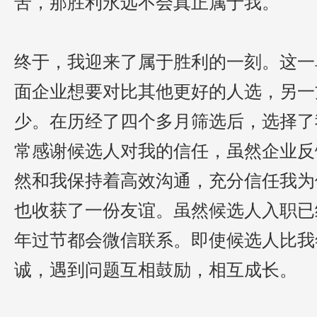
苦
，
那
胜利
永远
不会
真正
属于我。
终于，
我迎来了属于胜利的一刻
。
这一
面
企业想要对比其他更好的人选，
另一
少
。
在
历经了四个多月
筛选后，
选择了
常感谢
候选人
对我的信任，虽然企业反
然
和我保持着
高效
沟通，
充分信任我为
也收获了一份友谊
。
虽然候选人
入职
已
年过节都会微信联系
。
即使候选人
比我
诚
，遇到问题互相
鼓励，相互成长
。