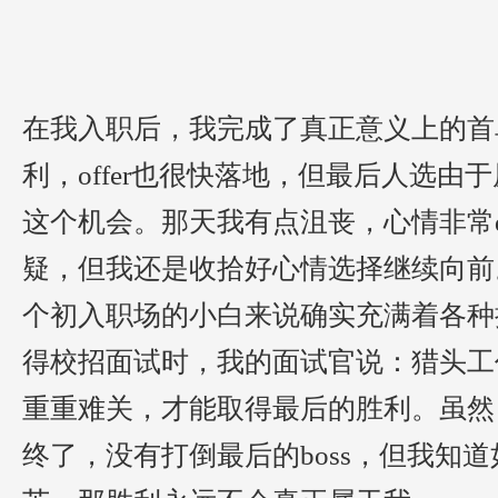
在我
入职后
，我
完成了
真正意义上的首
利
，
offer也很快落地，但最后人选
这个机会
。
那天我有
点
沮丧，心情非常
疑，但我
还是
收拾好心情
选择
继续
向前
个
初入
职场的小白来说
确实
充满着各种
得校招面试
时
，我的面试官说：猎头工
重重难关，才能
取得
最后的胜利。
虽然
终了，没有打倒最后的
boss，但我知道