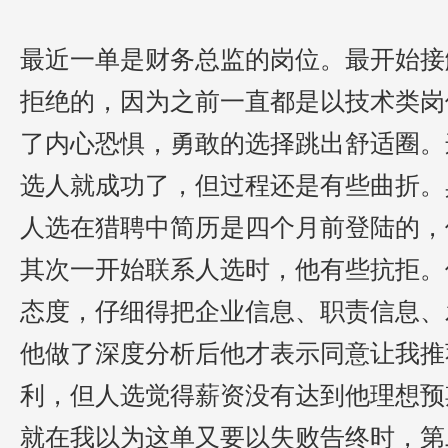
最近一单是财务总监的岗位
。
最
开始
接
拒绝
的，因为
之前一直都是以技术类岗
了内心恐惧，勇敢的
选择
跳出舒适圈
。
选人
就成功了，但过程还是有些曲折。
人选在猎聘中简历是四个月前登陆的，
其次一开始联系
人选
时，他
有些抗拒
。
态度，仔细得
把企业信息
、
职责信息
、
他
做了深度
分析后他
才表示
同意让我推
利，
但
人选觉得薪资没有达到他理想预
就在我以为这单又要以失败告终时
，第