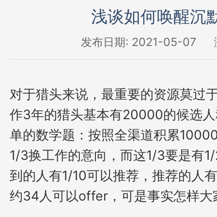
浅谈如何唤醒沉
发布日期: 2021-05-07
对于猎头来说，最重要的资源莫过
作
3
年的猎头基本有
20000
的候选人
单的数学题：按照全渠道积累
1000
1/3
换工作的意向，而这
1/3
要是有
1/
到的人有
1/10
可以推荐，推荐的人
约
34
人可以
offer
，
可是事实怎样大