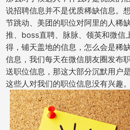
说招聘信息并不是优质稀缺信息
。
节跳动
、美团
的职位对阿里的人稀
推、
boss
直聘、脉脉、领英和微信
得
，
铺天盖地的信息，怎么会是稀
信息，我们每天在微信朋友圈发布
送职位信息，那这
大部分
沉默用户
这些人对
我们的职位信息没有兴趣