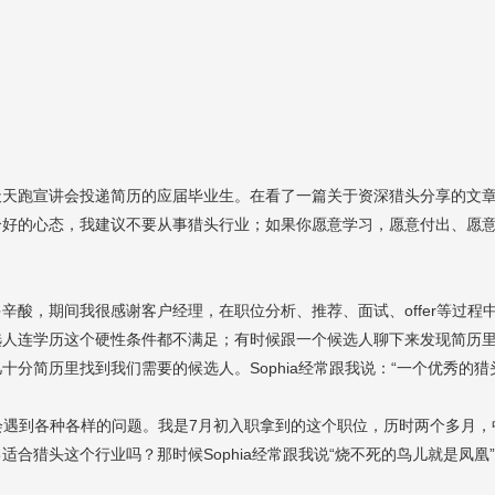
天天跑宣讲会投递简历的应届毕业生。
在看了一篇关于资深猎头分享的文
个好的心态，我建议不要从事猎头行业；如果你愿意学习，愿意付出、愿
多辛酸，期间我很感谢客户经理，在职位分析、推荐、面试、
offer
等过程
选人连学历这个硬性条件都不满足；有时候跟一个候选人聊下来发现简历
几十分简历里找到我们需要的候选人。
Sophia
经常跟我说：“一个优秀的猎
会遇到各种各样的问题。我是
7
月初入职拿到的这个职位，历时两个多月，
己适合猎头这个行业吗？那时候
Sophia
经常跟我说
“
烧不死的鸟儿就是凤凰
”