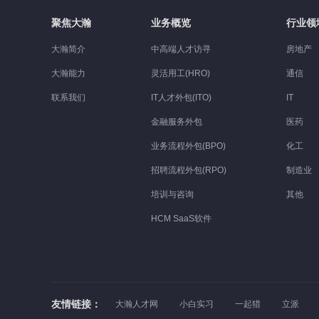
聚焦大瀚
业务概览
行业领
大瀚简介
中高端人才访寻
房地产
大瀚能力
灵活用工(HRO)
通信
联系我们
IT人才外包(ITO)
IT
金融服务外包
医药
业务流程外包(BPO)
化工
招聘流程外包(RPO)
制造业
培训与咨询
其他
HCM SaaS软件
友情链接：
大瀚人才网
小白实习
一起猎
立派